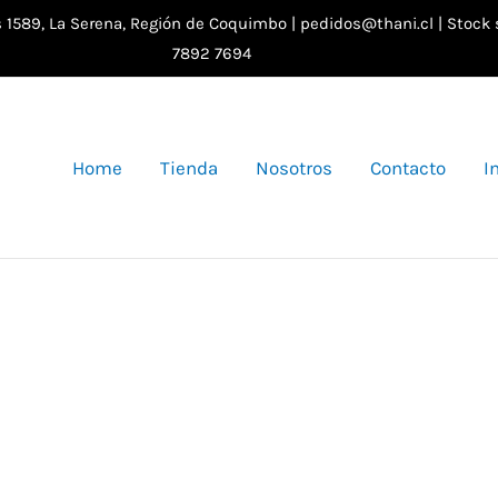
as 1589, La Serena, Región de Coquimbo | pedidos@thani.cl | Stock
7892 7694
Home
Tienda
Nosotros
Contacto
I