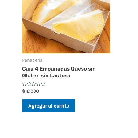
Panadería
Caja 4 Empanadas Queso sin
Gluten sin Lactosa
V
$
12.000
a
l
o
Agregar al carrito
r
a
d
o
e
n
0
d