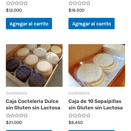
V
V
$
12.000
$
16.500
a
a
l
l
o
o
Agregar al carrito
Agregar al carrito
r
r
a
a
d
d
o
o
e
e
n
n
0
0
d
d
e
e
5
5
Cocktelería
Cocktelería
Caja Cocteleria Dulce
Caja de 10 Sopaipillas
sin Gluten sin Lactosa
sin Gluten sin Lactosa
V
V
$
21.000
$
6.450
a
a
l
l