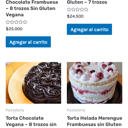
Chocolate Frambuesa
Gluten – 7 trozos
– 8 trozos Sin Gluten
Vegana
V
$
24.500
a
l
o
V
$
25.000
Agregar al carrito
r
a
a
l
d
o
Agregar al carrito
o
r
e
a
n
d
0
o
d
e
e
n
Est
5
0
d
pr
e
5
tie
múl
var
La
Pastelería
Pastelería
Torta Chocolate
Torta Helada Merengue
op
Vegana – 8 trozos sin
Frambuesas sin Gluten