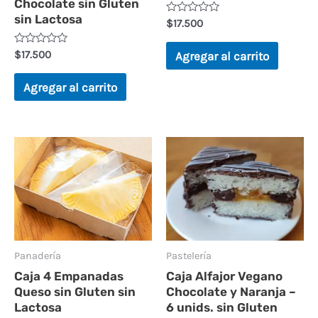
Chocolate sin Gluten
sin Lactosa
V
$
17.500
a
l
o
V
$
17.500
Agregar al carrito
r
a
a
l
d
o
Agregar al carrito
o
r
e
a
n
d
0
o
d
e
e
n
5
0
d
e
5
Panadería
Pastelería
Caja 4 Empanadas
Caja Alfajor Vegano
Queso sin Gluten sin
Chocolate y Naranja –
Lactosa
6 unids. sin Gluten