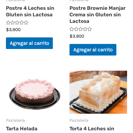
Postre 4 Leches sin
Postre Brownie Manjar
Gluten sin Lactosa
Crema sin Gluten sin
Lactosa
V
$
3.900
a
V
$
3.900
l
a
o
Agregar al carrito
l
r
o
Agregar al carrito
a
r
d
a
o
d
e
o
n
e
0
n
d
0
e
d
5
e
5
Pastelería
Pastelería
Tarta Helada
Torta 4 Leches sin