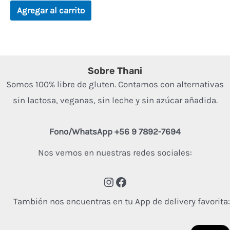
l
o
Agregar al carrito
r
a
d
o
e
n
0
d
Sobre Thani
e
5
Somos 100% libre de gluten. Contamos con alternativas
sin lactosa, veganas, sin leche y sin azúcar añadida.
Fono/WhatsApp +56 9 7892-7694
Nos vemos en nuestras redes sociales:
También nos encuentras en tu App de delivery favorita: