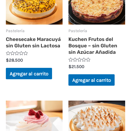
5
Pastelería
Pastelería
Cheesecake Maracuyá
Kuchen Frutos del
sin Gluten sin Lactosa
Bosque – sin Gluten
sin Azúcar Añadida
V
$
28.500
a
V
$
21.500
l
a
o
Agregar al carrito
l
r
o
Agregar al carrito
a
r
d
a
o
d
e
o
n
e
0
n
d
0
e
d
5
e
5