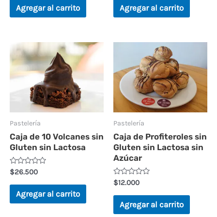
o
o
Agregar al carrito
Agregar al carrito
r
r
a
a
d
d
o
o
e
e
n
n
0
0
d
d
e
e
5
5
Pastelería
Pastelería
Caja de 10 Volcanes sin
Caja de Profiteroles sin
Gluten sin Lactosa
Gluten sin Lactosa sin
Azúcar
V
$
26.500
a
V
$
12.000
l
a
o
Agregar al carrito
l
r
o
Agregar al carrito
a
r
d
a