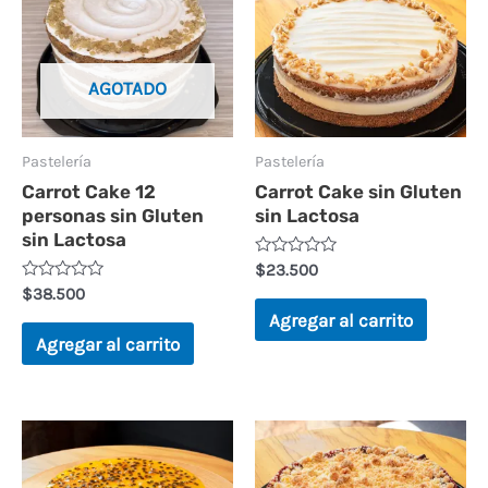
0
0
d
d
e
e
5
5
AGOTADO
Pastelería
Pastelería
Carrot Cake 12
Carrot Cake sin Gluten
personas sin Gluten
sin Lactosa
sin Lactosa
V
$
23.500
a
V
$
38.500
l
a
o
Agregar al carrito
l
r
o
Agregar al carrito
a
r
d
a
o
d
e
o
n
e
0
n
d
0
e
d
5
e