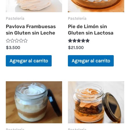
Pastelería
Pastelería
Pavlova Frambuesas
Pie de Limón sin
sin Gluten sin Leche
Gluten sin Lactosa
V
Valorado en
$
3.500
$
21.500
a
5.00
l
de 5
o
Agregar al carrito
Agregar al carrito
r
a
d
o
e
n
0
d
e
5
Pastelería
Pastelería