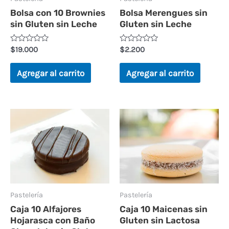
Bolsa con 10 Brownies
Bolsa Merengues sin
sin Gluten sin Leche
Gluten sin Leche
V
V
$
19.000
$
2.200
a
a
l
l
o
o
Agregar al carrito
Agregar al carrito
r
r
a
a
d
d
o
o
e
e
n
n
0
0
d
d
e
e
5
5
Pastelería
Pastelería
Caja 10 Alfajores
Caja 10 Maicenas sin
Hojarasca con Baño
Gluten sin Lactosa