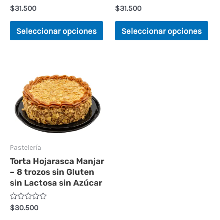
V
V
$
31.500
$
31.500
elegir
ele
a
a
l
l
en
en
o
o
Seleccionar opciones
Seleccionar opciones
r
r
la
la
a
a
d
d
página
pá
o
o
e
e
n
n
de
de
0
0
d
d
producto
pr
e
e
5
5
Pastelería
Torta Hojarasca Manjar
– 8 trozos sin Gluten
sin Lactosa sin Azúcar
V
$
30.500
a