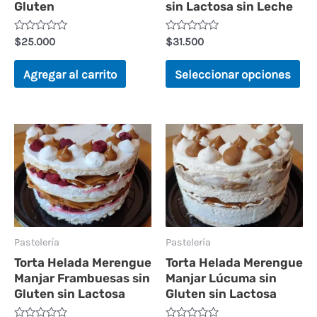
se
Gluten
sin Lactosa sin Leche
pu
V
V
$
25.000
$
31.500
ele
a
a
l
l
en
o
o
Agregar al carrito
Seleccionar opciones
r
r
la
a
a
d
d
pá
o
o
e
e
n
n
de
Este
Est
0
0
d
d
pr
producto
pr
e
e
5
5
tiene
tie
múltiples
múl
variantes.
var
Las
La
Pastelería
Pastelería
Torta Helada Merengue
Torta Helada Merengue
opciones
op
Manjar Frambuesas sin
Manjar Lúcuma sin
se
se
Gluten sin Lactosa
Gluten sin Lactosa
pueden
pu