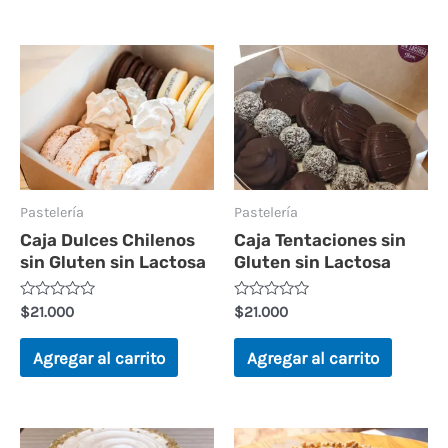
o
d
e
o
n
e
0
n
d
0
e
d
5
e
5
Pastelería
Pastelería
Caja Dulces Chilenos
Caja Tentaciones sin
sin Gluten sin Lactosa
Gluten sin Lactosa
V
V
$
21.000
$
21.000
a
a
l
l
o
o
Agregar al carrito
Agregar al carrito
r
r
a
a
d
d
o
o
e
e
n
n