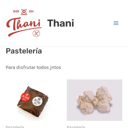
Ir
Mai
al
Men
Thani
contenido
Pastelería
Para disfrutar todos jntos
Pastelería
Pastelería