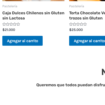
Pastelería
Pastelería
Caja Dulces Chilenos sin Gluten
Torta Chocolate V
sin Lactosa
trozos sin Gluten
V
V
$
21.000
$
25.000
a
a
l
l
o
o
Agregar al carrito
Agregar al carrito
r
r
a
a
d
d
o
o
e
e
n
n
0
0
d
d
e
e
5
5
Queremos que todos puedan disfrut