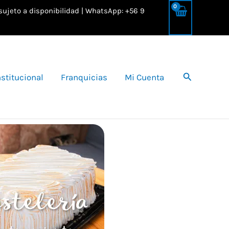
 sujeto a disponibilidad | WhatsApp: +56 9
Buscar
nstitucional
Franquicias
Mi Cuenta