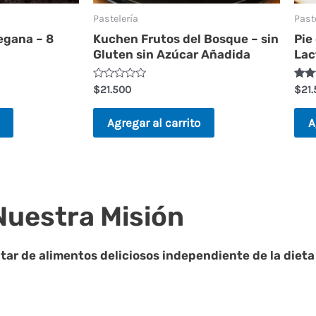
Pastelería
Past
egana – 8
Kuchen Frutos del Bosque – sin
Pie
Gluten sin Azúcar Añadida
Lac
V
Valo
$
21.500
$
21
a
5.00
l
de 5
o
Agregar al carrito
A
r
a
d
o
e
n
0
d
Nuestra Misión
e
5
ar de alimentos deliciosos independiente de la dieta