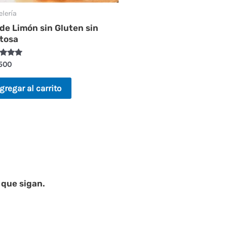
elería
 de Limón sin Gluten sin
tosa
rado en
.500
gregar al carrito
 que sigan.