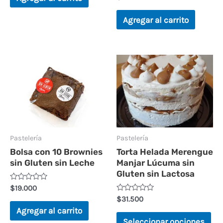
5
en
0
de
Agregar al carrito
5
Est
pr
tie
múl
var
La
Pastelería
Pastelería
Bolsa con 10 Brownies
Torta Helada Merengue
op
sin Gluten sin Leche
Manjar Lúcuma sin
se
Gluten sin Lactosa
pu
Valorado
$
19.000
en
Valorado
$
31.500
ele
0
en
de
Agregar al carrito
0
5
en
de
Seleccionar opciones