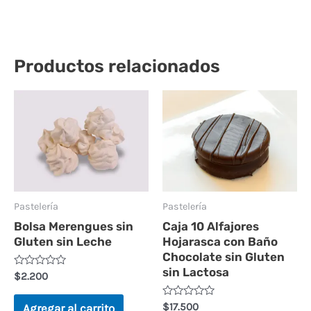
Productos relacionados
Pastelería
Pastelería
Bolsa Merengues sin
Caja 10 Alfajores
Gluten sin Leche
Hojarasca con Baño
Chocolate sin Gluten
sin Lactosa
Valorado
$
2.200
en
0
de
Valorado
$
17.500
Agregar al carrito