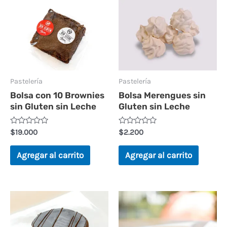
Pastelería
Pastelería
Bolsa con 10 Brownies
Bolsa Merengues sin
sin Gluten sin Leche
Gluten sin Leche
Valorado
Valorado
$
19.000
$
2.200
en
en
0
0
de
de
Agregar al carrito
Agregar al carrito
5
5