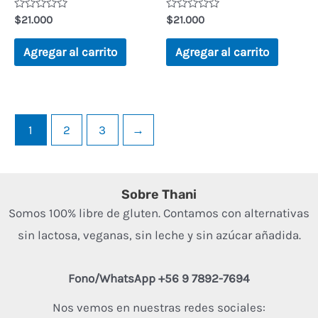
Valorado
Valorado
$
21.000
$
21.000
en
en
0
0
de
de
Agregar al carrito
Agregar al carrito
5
5
1
2
3
→
Sobre Thani
Somos 100% libre de gluten. Contamos con alternativas
sin lactosa, veganas, sin leche y sin azúcar añadida.
Fono/WhatsApp +56 9 7892-7694
Nos vemos en nuestras redes sociales: