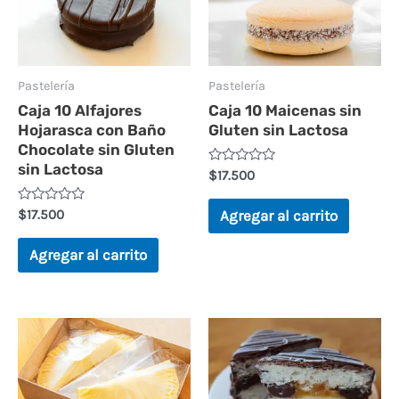
Pastelería
Pastelería
Caja 10 Alfajores
Caja 10 Maicenas sin
Hojarasca con Baño
Gluten sin Lactosa
Chocolate sin Gluten
sin Lactosa
Valorado
$
17.500
en
0
de
Valorado
$
17.500
Agregar al carrito
5
en
0
de
Agregar al carrito
5