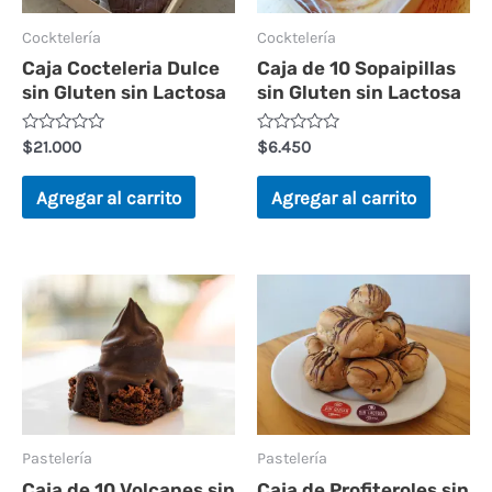
Cocktelería
Cocktelería
Caja Cocteleria Dulce
Caja de 10 Sopaipillas
sin Gluten sin Lactosa
sin Gluten sin Lactosa
Valorado
Valorado
$
21.000
$
6.450
en
en
0
0
de
de
Agregar al carrito
Agregar al carrito
5
5
Pastelería
Pastelería
Caja de 10 Volcanes sin
Caja de Profiteroles sin