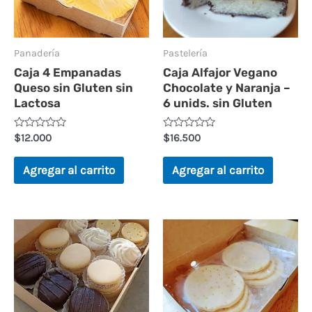
Panadería
Pastelería
Caja 4 Empanadas
Caja Alfajor Vegano
Queso sin Gluten sin
Chocolate y Naranja –
Lactosa
6 unids. sin Gluten
Valorado
Valorado
$
12.000
$
16.500
en
en
0
0
de
de
Agregar al carrito
Agregar al carrito
5
5