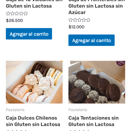
Gluten sin Lactosa
Gluten sin Lactosa sin
Azúcar
Valorado
$
26.500
en
Valorado
$
12.000
0
en
de
Agregar al carrito
0
5
de
Agregar al carrito
5
Pastelería
Pastelería
Caja Dulces Chilenos
Caja Tentaciones sin
sin Gluten sin Lactosa
Gluten sin Lactosa