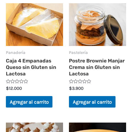
Panadería
Pastelería
Caja 4 Empanadas
Postre Brownie Manjar
Queso sin Gluten sin
Crema sin Gluten sin
Lactosa
Lactosa
Valorado
Valorado
$
12.000
$
3.900
en
en
0
0
de
de
Agregar al carrito
Agregar al carrito
5
5
Este