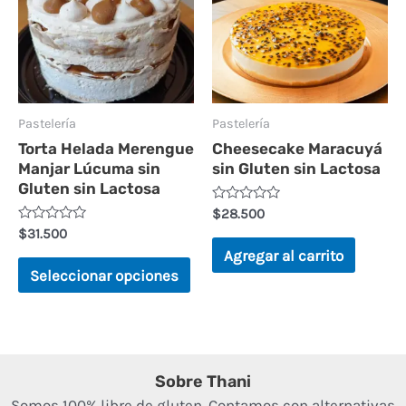
producto
tiene
múltiples
variantes.
Las
Pastelería
Pastelería
Torta Helada Merengue
Cheesecake Maracuyá
opciones
Manjar Lúcuma sin
sin Gluten sin Lactosa
se
Gluten sin Lactosa
pueden
Valorado
$
28.500
en
Valorado
$
31.500
elegir
0
en
de
Agregar al carrito
0
5
en
de
Seleccionar opciones
5
la
página
de
producto
Sobre Thani
Somos 100% libre de gluten. Contamos con alternativas