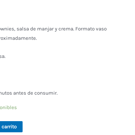
ownies, salsa de manjar y crema. Formato vaso
proximadamente.
sa.
nutos antes de consumir.
ponibles
Alternative:
 carrito