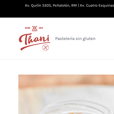
Ir
Av. Quilín 5305, Peñalolén, RM | Av. Cuatro Esquin
al
contenido
Pastelería sin gluten