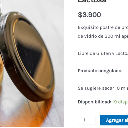
Gluten
sin
$
3.900
Lactosa
Exquisito postre de br
cantidad
de vidrio de 300 ml a
Libre de Gluten y Lacto
Producto congelado.
Se sugiere sacar 10 mi
Disponibilidad:
19 dis
Agregar al