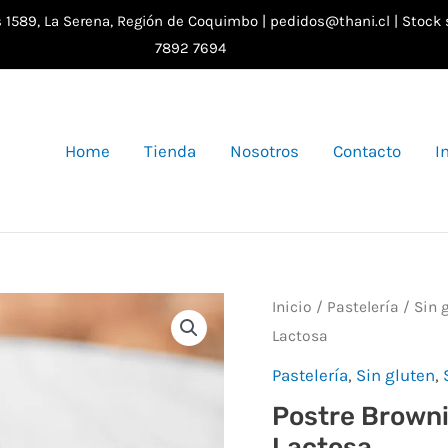
as 1589, La Serena, Región de Coquimbo | pedidos@thani.cl | Stock
7892 7694
Home
Tienda
Nosotros
Contacto
I
Postre
Inicio
/
Pastelería
/
Sin 
Lactosa
Brownie
Manjar
Pastelería
,
Sin gluten
,
Crema
Postre Browni
sin
Lactosa