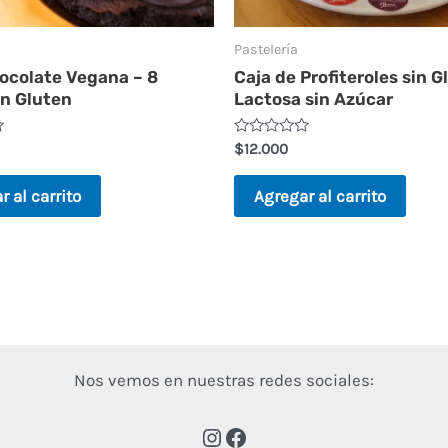
Pastelería
ocolate Vegana – 8
Caja de Profiteroles sin G
in Gluten
Lactosa sin Azúcar
Valorado
$
12.000
en
0
de
r al carrito
Agregar al carrito
5
Nos vemos en nuestras redes sociales: