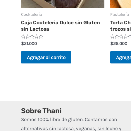
Cocktelería
Pastelería
Caja Cocteleria Dulce sin Gluten
Torta Ch
sin Lactosa
trozos s
Valorado
Valorado
$
21.000
$
25.000
en
en
0
0
de
de
Agregar al carrito
Agrega
5
5
Sobre Thani
Somos 100% libre de gluten. Contamos con
alternativas sin lactosa, veganas, sin leche y