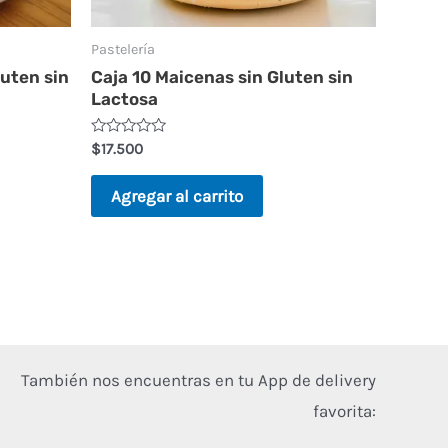
Pastelería
luten sin
Caja 10 Maicenas sin Gluten sin
Lactosa
Valorado
$
17.500
en
0
de
Agregar al carrito
5
También nos encuentras en tu App de delivery
favorita: