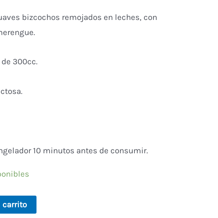
suaves bizcochos remojados en leches, con
merengue.
 de 300cc.
actosa.
ngelador 10 minutos antes de consumir.
ponibles
Alternative:
 carrito