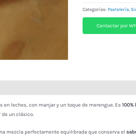
Categorías:
Pastelería
,
Si
Contactar por W
nes (0)
s en leches, con manjar y un toque de merengue. Es
100% l
r de un clásico.
una mezcla perfectamente equilibrada que conserva el
sabo