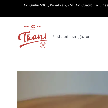
Ir
Av. Quilín 5305, Peñalolén, RM | Av. Cuatro Esquin
al
contenido
Pastelería sin gluten