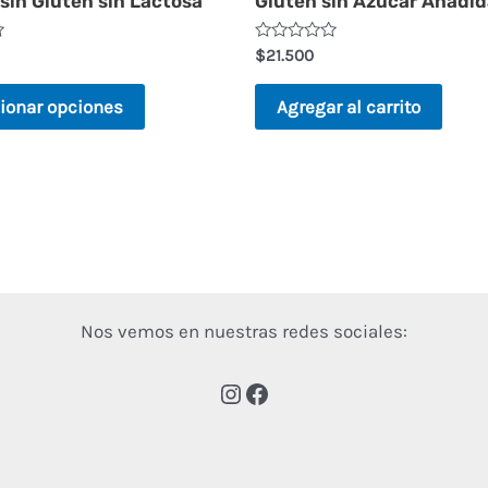
in Gluten sin Lactosa
Gluten sin Azúcar Añadi
elegir
en
Valorado
$
21.500
en
la
0
de
ionar opciones
Agregar al carrito
página
5
de
producto
Nos vemos en nuestras redes sociales: