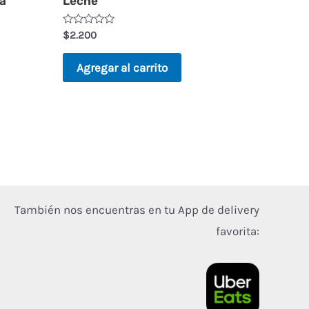
da
Leche
Valorado
$
2.200
en
0
de
Agregar al carrito
5
También nos encuentras en tu App de delivery
favorita: