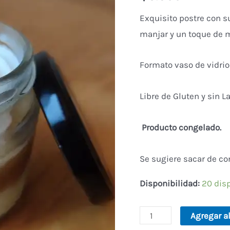
sin
Exquisito postre con 
Lactosa
manjar y un toque de 
cantidad
Formato vaso de vidrio
Libre de Gluten y sin L
Producto congelado.
Se sugiere sacar de co
Disponibilidad:
20 dis
Agregar al