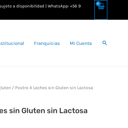
 sujeto a disponibilidad | WhatsApp: +56 9
Buscar
nstitucional
Franquicias
Mi Cuenta
gluten
/ Postre 4 Leches sin Gluten sin Lactosa
es sin Gluten sin Lactosa