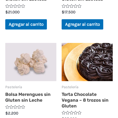
Valorado
Valorado
$
21.000
$
17.500
en
en
0
0
de
de
Agregar al carrito
Agregar al carrito
5
5
Pastelería
Pastelería
Bolsa Merengues sin
Torta Chocolate
Gluten sin Leche
Vegana – 8 trozos sin
Gluten
Valorado
$
2.200
en