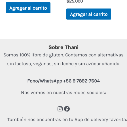
Valorado
$
25.000
0
en
de
Agregar al carrito
0
5
de
Agregar al carrito
5
Sobre Thani
Somos 100% libre de gluten. Contamos con alternativas
sin lactosa, veganas, sin leche y sin azúcar añadida.
Fono/WhatsApp +56 9 7892-7694
Nos vemos en nuestras redes sociales:
También nos encuentras en tu App de delivery favorita: