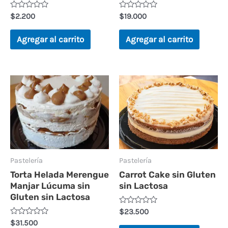
Valorado
Valorado
$
2.200
$
19.000
en
en
0
0
de
de
Agregar al carrito
Agregar al carrito
5
5
Este
producto
tiene
múltiples
variantes.
Las
Pastelería
Pastelería
Torta Helada Merengue
Carrot Cake sin Gluten
opciones
Manjar Lúcuma sin
sin Lactosa
se
Gluten sin Lactosa
pueden
Valorado
$
23.500
en
Valorado
$
31.500
elegir
0