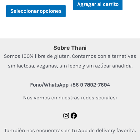
en
de
Agregar al carrito
0
5
en
de
Seleccionar opciones
5
la
página
de
producto
Sobre Thani
Somos 100% libre de gluten. Contamos con alternativas
sin lactosa, veganas, sin leche y sin azúcar añadida.
Fono/WhatsApp +56 9 7892-7694
Nos vemos en nuestras redes sociales:
También nos encuentras en tu App de delivery favorita: