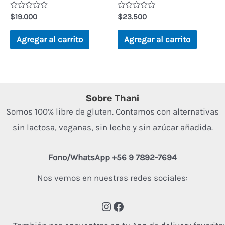
Valorado
Valorado
$
19.000
$
23.500
en
en
0
0
de
de
Agregar al carrito
Agregar al carrito
5
5
Sobre Thani
Somos 100% libre de gluten. Contamos con alternativas
sin lactosa, veganas, sin leche y sin azúcar añadida.
Fono/WhatsApp +56 9 7892-7694
Nos vemos en nuestras redes sociales: