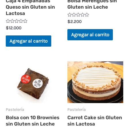
Caja 4 Empanadas
Bolsa Merengues sin
Queso sin Gluten sin
Gluten sin Leche
Lactosa
Valorado
$
2.200
en
Valorado
$
12.000
0
en
de
Agregar al carrito
0
5
de
Agregar al carrito
5
Pastelería
Pastelería
Bolsa con 10 Brownies
Carrot Cake sin Gluten
sin Gluten sin Leche
sin Lactosa