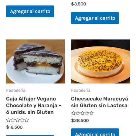
en
Valorado
$
3.900
0
en
de
Agregar al carrito
0
5
de
Agregar al carrito
5
Pastelería
Pastelería
Caja Alfajor Vegano
Cheesecake Maracuyá
Chocolate y Naranja –
sin Gluten sin Lactosa
6 unids. sin Gluten
Valorado
$
28.500
en
Valorado
$
16.500
0
en
de
Agregar al carrito
0